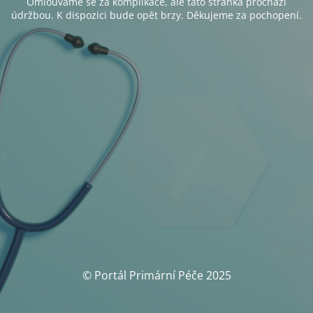
Omlouváme se za komplikace, ale tato stránka prochází
údržbou. K dispozici bude opět brzy. Děkujeme za pochopení.
© Portál Primární Péče 2025