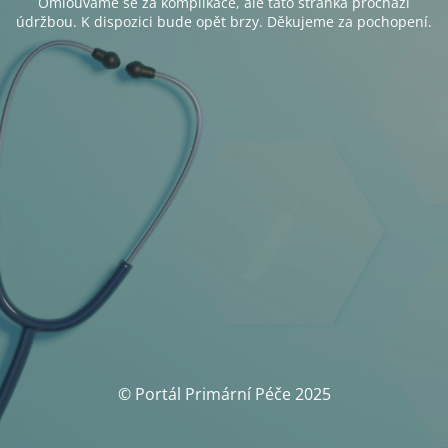
Omlouváme se za komplikace, ale tato stránka prochází
údržbou. K dispozici bude opět brzy. Děkujeme za pochopení.
© Portál Primární Péče 2025