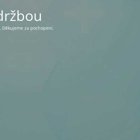
držbou
y. Děkujeme za pochopení.