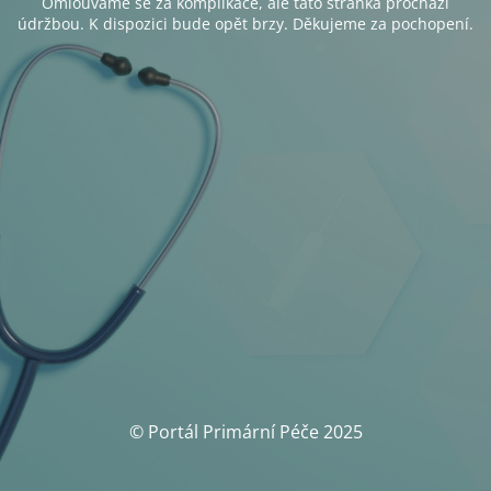
Omlouváme se za komplikace, ale tato stránka prochází
údržbou. K dispozici bude opět brzy. Děkujeme za pochopení.
© Portál Primární Péče 2025