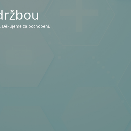
držbou
y. Děkujeme za pochopení.