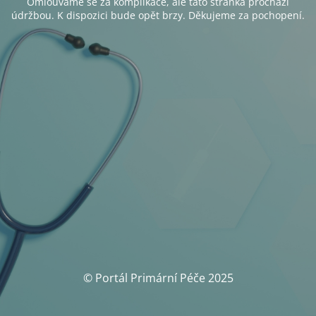
Omlouváme se za komplikace, ale tato stránka prochází
údržbou. K dispozici bude opět brzy. Děkujeme za pochopení.
© Portál Primární Péče 2025