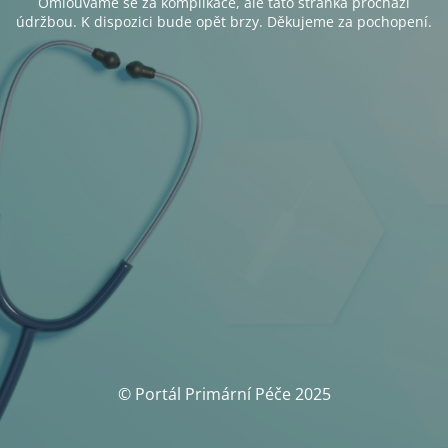
Omlouváme se za komplikace, ale tato stránka prochází
údržbou. K dispozici bude opět brzy. Děkujeme za pochopení.
© Portál Primární Péče 2025