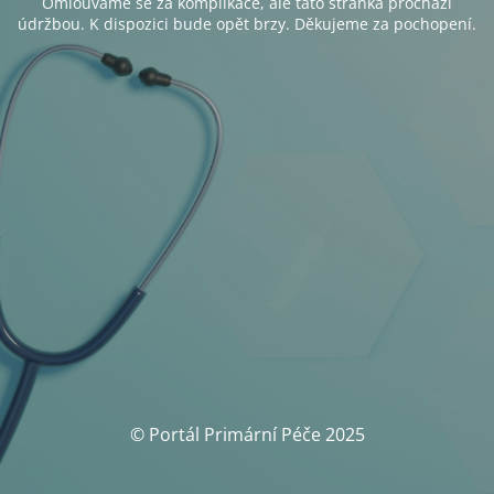
Omlouváme se za komplikace, ale tato stránka prochází
údržbou. K dispozici bude opět brzy. Děkujeme za pochopení.
© Portál Primární Péče 2025