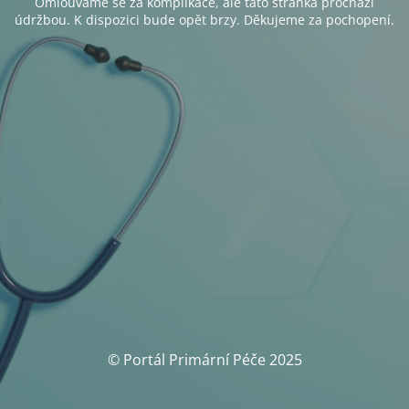
Omlouváme se za komplikace, ale tato stránka prochází
údržbou. K dispozici bude opět brzy. Děkujeme za pochopení.
© Portál Primární Péče 2025