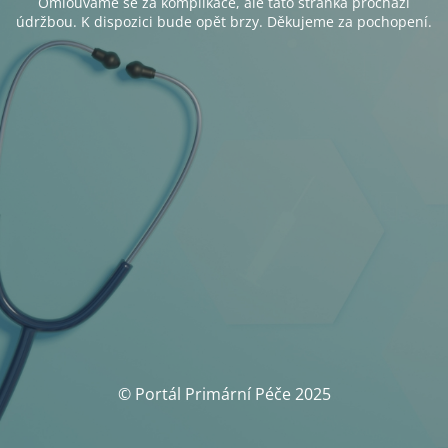
Omlouváme se za komplikace, ale tato stránka prochází
údržbou. K dispozici bude opět brzy. Děkujeme za pochopení.
© Portál Primární Péče 2025