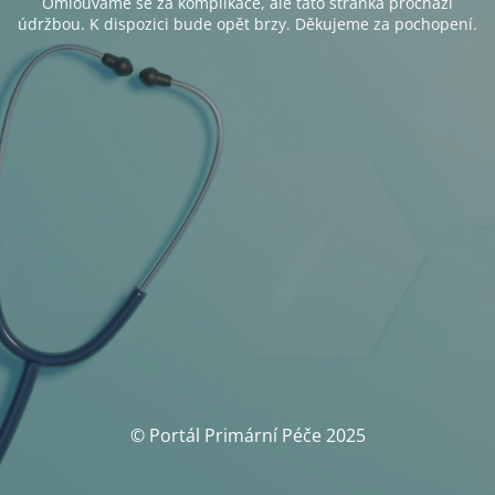
Omlouváme se za komplikace, ale tato stránka prochází
údržbou. K dispozici bude opět brzy. Děkujeme za pochopení.
© Portál Primární Péče 2025